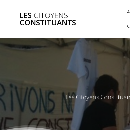
Skip
to
A
LES
CITOYENS
content
CONSTITUANTS
Les Citoyens Constituan